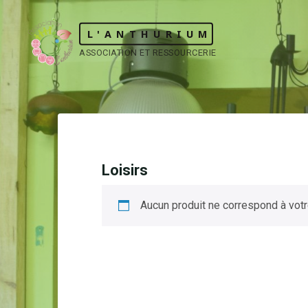
Skip
to
L'ANTHURIUM
content
ASSOCIATION ET RESSOURCERIE
Loisirs
Aucun produit ne correspond à votr