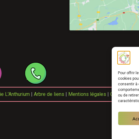
Pour offrir 
cookies pour
consentir à 
comportement
e L'Anthurium
|
Arbre de liens
|
Mentions légales
|
Crédits
|
Nos
ou de retire
caractéristi
Ac