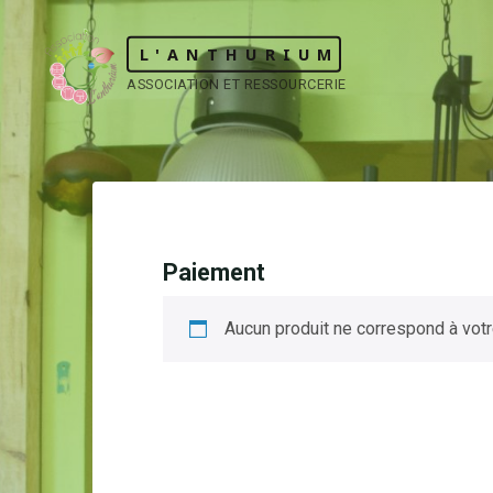
Skip
to
L'ANTHURIUM
content
ASSOCIATION ET RESSOURCERIE
Paiement
Aucun produit ne correspond à votr