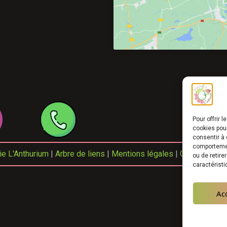
Pour offrir 
cookies pour
consentir à 
comportement
e L'Anthurium
|
Arbre de liens
|
Mentions légales
|
Crédits
|
Nos
ou de retire
caractéristi
Ac