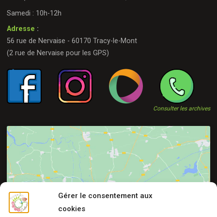
Samedi : 10h-12h
Adresse
:
56 rue de Nervaise - 60170 Tracy-le-Mont
(2 rue de Nervaise pour les GPS)
Consulter les archives
Cliquez pour accepter les cookies
Gérer le consentement aux
marketing et activer ce contenu
cookies