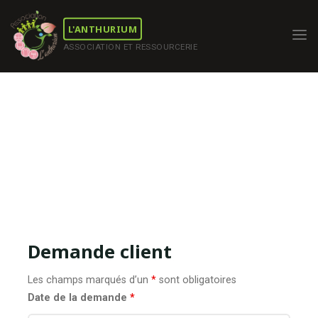
Skip
to
L'ANTHURIUM
content
ASSOCIATION ET RESSOURCERIE
Demande client
Les champs marqués d’un
*
sont obligatoires
Date de la demande
*