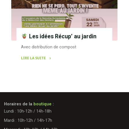
Les idées Récup’ au jardin
Avec distribution de compost
LIRE LA SUITE
"
Les
idées
Récup’
au
Horaires de la
boutique
:
jardin"
Lundi : 10h-12h / 14h-18h
Mardi : 10h-12h / 14h-17h