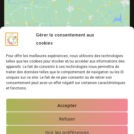
Cliquez pour accepter les cookies
Gérer le consentement aux
marketing et activer ce contenu
cookies
Pour offrir les meilleures expériences, nous utilisons des technologies
telles que les cookies pour stocker et/ou accéder aux informations des
appareils. Le fait de consentir à ces technologies nous permettra de
traiter des données telles que le comportement de navigation ou les ID
uniques sur ce site. Le fait de ne pas consentir ou de retirer son
consentement peut avoir un effet négatif sur certaines caractéristiques
et fonctions.
Ressourcerie L'Anthurium
|
Arbre de liens
|
Mentions légales
|
Crédits
|
Nos partenaires
Accepter
Refuser
Voir les préférences