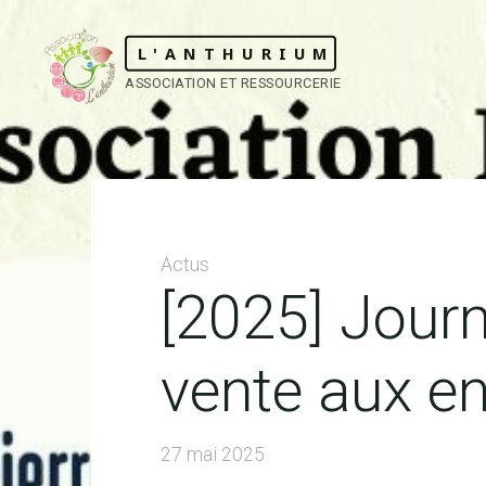
Skip
to
L'ANTHURIUM
content
ASSOCIATION ET RESSOURCERIE
Actus
[2025] Journ
vente aux e
27 mai 2025